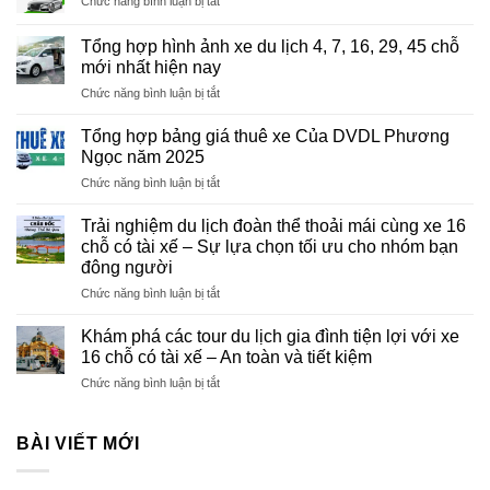
ở
Chức năng bình luận bị tắt
đãi
Liên
50%
Kết
nhiều
Tổng hợp hình ảnh xe du lịch 4, 7, 16, 29, 45 chỗ
Hợp
dịch
mới nhất hiện nay
Tác
vụ
ở
Chức năng bình luận bị tắt
Thuê
du
Tổng
Xe
lịch
hợp
DvDl
Tổng hợp bảng giá thuê xe Của DVDL Phương
để
hình
Phương
Ngọc năm 2025
kích
ảnh
Ngọc
cầu
ở
Chức năng bình luận bị tắt
xe
Tổng
du
hợp
lịch
Trải nghiệm du lịch đoàn thể thoải mái cùng xe 16
bảng
4,
chỗ có tài xế – Sự lựa chọn tối ưu cho nhóm bạn
giá
7,
đông người
thuê
16,
ở
Chức năng bình luận bị tắt
xe
29,
Trải
Của
45
nghiệm
DVDL
Khám phá các tour du lịch gia đình tiện lợi với xe
chỗ
du
Phương
mới
16 chỗ có tài xế – An toàn và tiết kiệm
lịch
Ngọc
nhất
ở
Chức năng bình luận bị tắt
đoàn
năm
hiện
Khám
thể
2025
nay
phá
thoải
các
BÀI VIẾT MỚI
mái
tour
cùng
du
xe