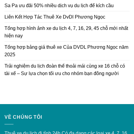
lịch
16
Sa Pa ưu đãi 50% nhiều dịch vụ du lịch để kích cầu
gia
chỗ
đình
có
Liên Kết Hợp Tác Thuê Xe DvDl Phương Ngọc
tiện
tài
lợi
xế
với
–
Tổng hợp hình ảnh xe du lịch 4, 7, 16, 29, 45 chỗ mới nhất
xe
Sự
hiện nay
16
lựa
chỗ
chọn
Tổng hợp bảng giá thuê xe Của DVDL Phương Ngọc năm
có
tối
tài
ưu
2025
xế
cho
–
nhóm
Trải nghiệm du lịch đoàn thể thoải mái cùng xe 16 chỗ có
An
bạn
toàn
tài xế – Sự lựa chọn tối ưu cho nhóm bạn đông người
đông
và
người
tiết
kiệm
VỀ CHÚNG TÔI
Thuê xe du lịch đi tỉnh 24h Có đa dạng các loại xe 4, 7, 16,