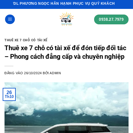
Bỏ
DVDL PHƯƠNG NGỌC HÂN HẠNH PHỤC VỤ QUÝ KHÁCH
qua
nội
0938.27.7979
dung
THUÊ XE 7 CHỖ CÓ TÀI XẾ
Thuê xe 7 chỗ có tài xế để đón tiếp đối tác
– Phong cách đẳng cấp và chuyên nghiệp
ĐĂNG VÀO
26/10/2024
BỞI
ADMIN
26
Th10