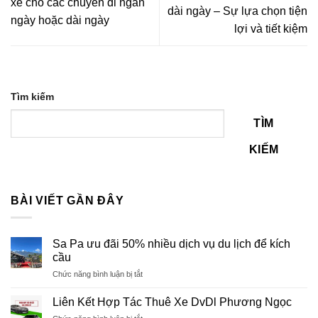
xế cho các chuyến đi ngắn
dài ngày – Sự lựa chọn tiện
ngày hoặc dài ngày
lợi và tiết kiệm
Tìm kiếm
TÌM
KIẾM
BÀI VIẾT GẦN ĐÂY
Sa Pa ưu đãi 50% nhiều dịch vụ du lịch để kích
cầu
ở
Chức năng bình luận bị tắt
Sa
Pa
Liên Kết Hợp Tác Thuê Xe DvDl Phương Ngọc
ưu