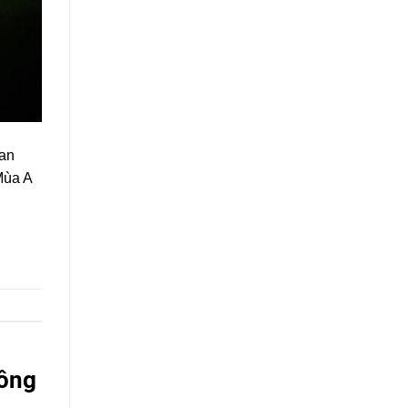
uan
Mùa A
hông