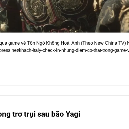
 qua game về Tôn Ngộ Không Hoài Anh (Theo New China TV)
ress.net/khach-italy-check-in-nhung-diem-co-that-trong-game-v
ng trơ trụi sau bão Yagi