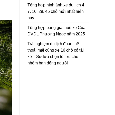
ưu
chỗ
Tổng hợp hình ảnh xe du lịch 4,
cho
có
7, 16, 29, 45 chỗ mới nhất hiện
nhóm
tài
bạn
xế
nay
đông
–
người
An
Tổng hợp bảng giá thuê xe Của
toàn
DVDL Phương Ngọc năm 2025
và
tiết
kiệm
Trải nghiệm du lịch đoàn thể
thoải mái cùng xe 16 chỗ có tài
xế – Sự lựa chọn tối ưu cho
nhóm bạn đông người