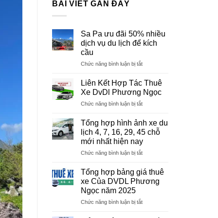
BÀI VIẾT GẦN ĐÂY
Sa Pa ưu đãi 50% nhiều
dịch vụ du lịch để kích
cầu
ở
Chức năng bình luận bị tắt
Sa
Pa
Liên Kết Hợp Tác Thuê
ưu
Xe DvDl Phương Ngọc
đãi
ở
Chức năng bình luận bị tắt
50%
Liên
nhiều
Kết
dịch
Tổng hợp hình ảnh xe du
Hợp
vụ
lịch 4, 7, 16, 29, 45 chỗ
Tác
du
mới nhất hiện nay
Thuê
lịch
ở
Chức năng bình luận bị tắt
Xe
để
Tổng
DvDl
kích
hợp
Phương
Tổng hợp bảng giá thuê
cầu
hình
Ngọc
xe Của DVDL Phương
ảnh
Ngọc năm 2025
xe
ở
Chức năng bình luận bị tắt
du
Tổng
lịch
hợp