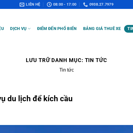
LIÊN HỆ
08:00 - 17:00
0938.27.7979
ỆU
DỊCH VỤ
ĐIỂM ĐẾN PHỔ BIẾN
BẢNG GIÁ THUÊ XE
TI
LƯU TRỮ DANH MỤC:
TIN TỨC
Tin tức
ụ du lịch để kích cầu