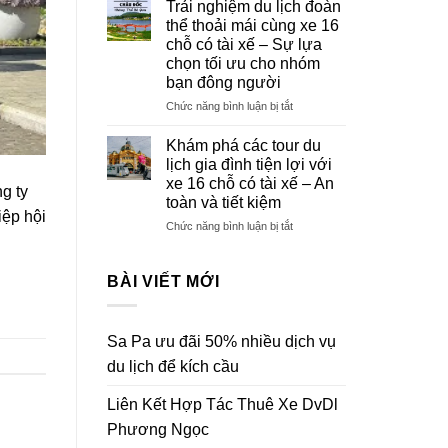
4,
Trải nghiệm du lịch đoàn
bảng
7,
thể thoải mái cùng xe 16
giá
16,
chỗ có tài xế – Sự lựa
thuê
29,
chọn tối ưu cho nhóm
xe
45
bạn đông người
Của
chỗ
DVDL
mới
ở
Chức năng bình luận bị tắt
Phương
nhất
Trải
Ngọc
hiện
nghiệm
Khám phá các tour du
năm
nay
du
lịch gia đình tiện lợi với
2025
lịch
xe 16 chỗ có tài xế – An
g ty
đoàn
toàn và tiết kiệm
thể
iệp hội
thoải
ở
Chức năng bình luận bị tắt
mái
Khám
cùng
phá
xe
các
BÀI VIẾT MỚI
16
tour
chỗ
du
có
lịch
Sa Pa ưu đãi 50% nhiều dịch vụ
tài
gia
xế
đình
du lịch để kích cầu
–
tiện
Sự
lợi
Liên Kết Hợp Tác Thuê Xe DvDl
lựa
với
Phương Ngọc
chọn
xe
tối
16