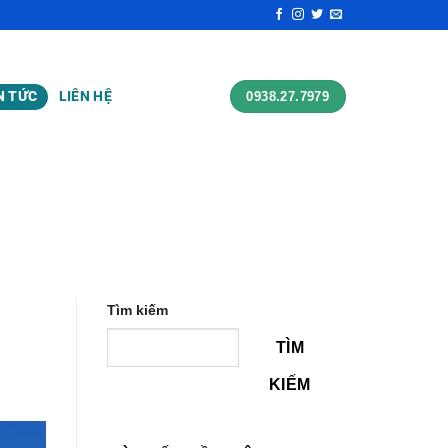
N TỨC
LIÊN HỆ
0938.27.7979
Tìm kiếm
TÌM
KIẾM