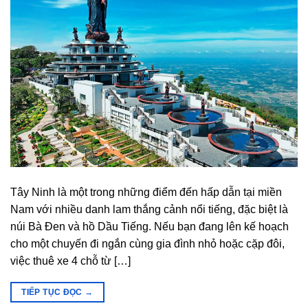
Tây Ninh là một trong những điểm đến hấp dẫn tại miền
Nam với nhiều danh lam thắng cảnh nổi tiếng, đặc biệt là
núi Bà Đen và hồ Dầu Tiếng. Nếu bạn đang lên kế hoạch
cho một chuyến đi ngắn cùng gia đình nhỏ hoặc cặp đôi,
việc thuê xe 4 chỗ từ […]
TIẾP TỤC ĐỌC
→