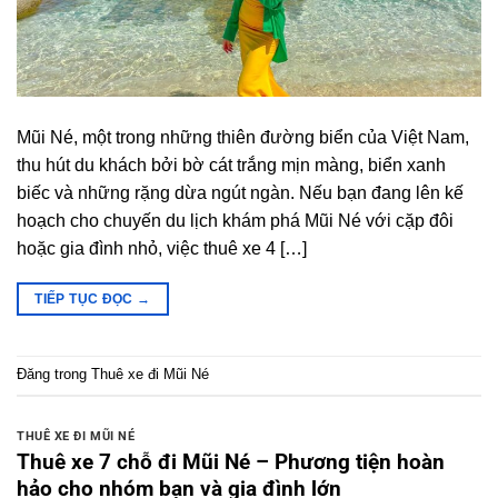
Mũi Né, một trong những thiên đường biển của Việt Nam,
thu hút du khách bởi bờ cát trắng mịn màng, biển xanh
biếc và những rặng dừa ngút ngàn. Nếu bạn đang lên kế
hoạch cho chuyến du lịch khám phá Mũi Né với cặp đôi
hoặc gia đình nhỏ, việc thuê xe 4 […]
TIẾP TỤC ĐỌC
→
Đăng trong
Thuê xe đi Mũi Né
THUÊ XE ĐI MŨI NÉ
Thuê xe 7 chỗ đi Mũi Né – Phương tiện hoàn
hảo cho nhóm bạn và gia đình lớn