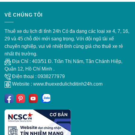
VỀ CHÚNG TÔI
Thuê xe du lịch đi tỉnh 24h Có đa dạng các loại xe 4, 7, 16,
29 và 45 chỗ đời mới sang trọng. Với đội ngũ tài xế
chuyên nghiệp, vui vẻ nhiệt tình cùng giá cho thuê xe rẻ
nhất thị trường.
Địa Chỉ : 403/51 Đ. Trần Thị Năm, Tân Chánh Hiệp,
Quận 12, Hồ Chí Minh .
Điện thoại : 0938277979
Website : www.thuexedulichditinh24h.com