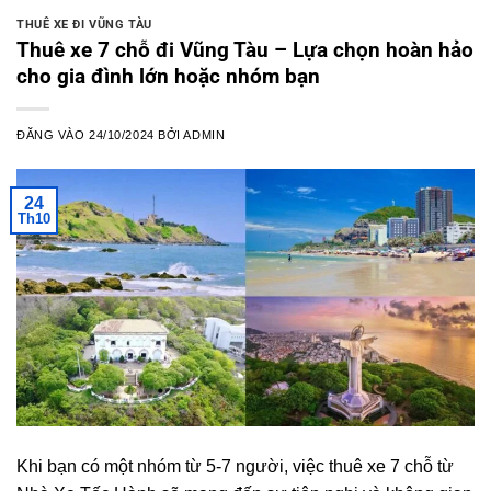
THUÊ XE ĐI VŨNG TÀU
Thuê xe 7 chỗ đi Vũng Tàu – Lựa chọn hoàn hảo
cho gia đình lớn hoặc nhóm bạn
ĐĂNG VÀO
24/10/2024
BỞI
ADMIN
24
Th10
Khi bạn có một nhóm từ 5-7 người, việc thuê xe 7 chỗ từ