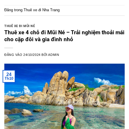
Đăng trong
Thuê xe đi Nha Trang
THUÊ XE ĐI MŨI NÉ
Thuê xe 4 chỗ đi Mũi Né – Trải nghiệm thoải mái
cho cặp đôi và gia đình nhỏ
ĐĂNG VÀO
24/10/2024
BỞI
ADMIN
24
Th10