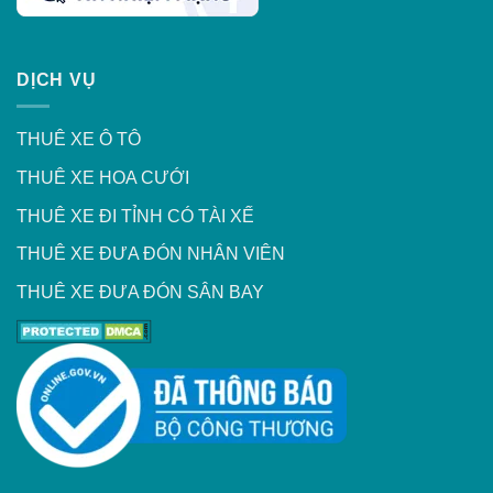
DỊCH VỤ
THUÊ XE Ô TÔ
THUÊ XE HOA CƯỚI
THUÊ XE ĐI TỈNH CÓ TÀI XẾ
THUÊ XE ĐƯA ĐÓN NHÂN VIÊN
THUÊ XE ĐƯA ĐÓN SÂN BAY