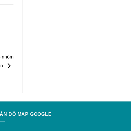
ho nhóm
ớn
ẢN ĐỒ MAP GOOGLE