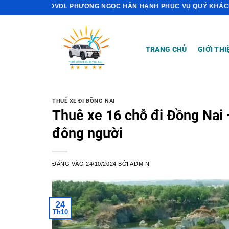
Bỏ
DVDL PHƯƠNG NGỌC HÂN HẠNH PHỤC VỤ QUÝ KHÁCH
qua
nội
dung
TRANG CHỦ
GIỚI THI
THUÊ XE ĐI ĐỒNG NAI
Thuê xe 16 chỗ đi Đồng Nai 
đông người
ĐĂNG VÀO
24/10/2024
BỞI
ADMIN
24
Th10