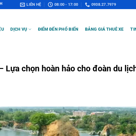
LIÊN HỆ
08:00 - 17:00
0938.27.7979
ỆU
DỊCH VỤ
ĐIỂM ĐẾN PHỔ BIẾN
BẢNG GIÁ THUÊ XE
TI
– Lựa chọn hoàn hảo cho đoàn du lịc