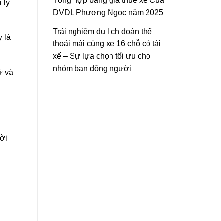
Tổng hợp bảng giá thuê xe Của
 lý
toàn
DVDL Phương Ngọc năm 2025
và
tiết
kiệm
Trải nghiệm du lịch đoàn thể
 là
thoải mái cùng xe 16 chỗ có tài
xế – Sự lựa chọn tối ưu cho
nhóm bạn đông người
ử và
hời