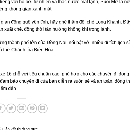
i tiếng với hồ bơi tự nhiên và thác nước mát lạnh, Suối Mơ là nơi
ởng không gian xanh mát.
 gian đồng quê yên tĩnh, hãy ghé thăm đồi chè Long Khánh. Đây
ản xuất chè, đồng thời tận hưởng không khí trong lành.
ững thành phố lớn của Đồng Nai, nổi bật với nhiều di tích lịch s
à thờ Chánh tòa Biên Hòa.
xe 16 chỗ với tiêu chuẩn cao, phù hợp cho các chuyến đi đông
 đảm bảo chuyến đi của bạn diễn ra suôn sẻ và an toàn, đồng t
điểm đến
ấu
liên kết thường trực
.