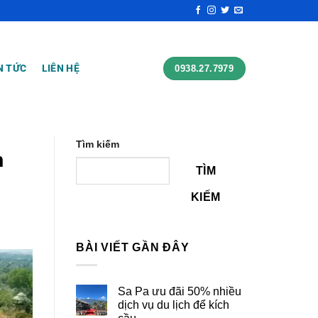
N TỨC
LIÊN HỆ
0938.27.7979
Tìm kiếm
h
TÌM
KIẾM
BÀI VIẾT GẦN ĐÂY
Sa Pa ưu đãi 50% nhiều
dịch vụ du lịch để kích