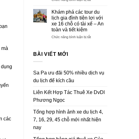
Phương
nhất
Trải
Ngọc
hiện
nghiệm
Khám phá các tour du
năm
nay
du
lịch gia đình tiện lợi với
2025
lịch
xe 16 chỗ có tài xế – An
 bạn
đoàn
toàn và tiết kiệm
thể
thoải
ở
Chức năng bình luận bị tắt
mái
Khám
cùng
phá
g mà
xe
các
BÀI VIẾT MỚI
16
tour
chỗ
du
t dụng
có
lịch
Sa Pa ưu đãi 50% nhiều dịch vụ
tài
gia
xế
đình
du lịch để kích cầu
–
tiện
uyển
Sự
lợi
Liên Kết Hợp Tác Thuê Xe DvDl
lựa
với
Phương Ngọc
chọn
xe
tối
16
ưu
chỗ
Tổng hợp hình ảnh xe du lịch 4,
cho
có
n các
7, 16, 29, 45 chỗ mới nhất hiện
nhóm
tài
bạn
xế
nay
đông
–
người
An