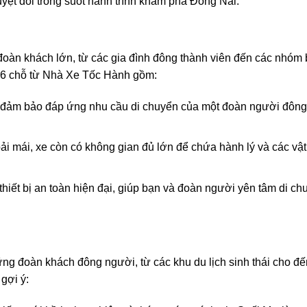
yệt đối trong suốt hành trình khám phá Đồng Nai.
oàn khách lớn, từ các gia đình đông thành viên đến các nhóm
 16 chỗ từ Nhà Xe Tốc Hành gồm:
xe đảm bảo đáp ứng nhu cầu di chuyển của một đoàn người đôn
oải mái, xe còn có không gian đủ lớn để chứa hành lý và các vậ
 thiết bị an toàn hiện đại, giúp bạn và đoàn người yên tâm di ch
ng đoàn khách đông người, từ các khu du lịch sinh thái cho đế
gợi ý: