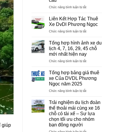
cầu
ở
Chức năng bình luận bị tắt
Sa
Pa
Liên Kết Hợp Tác Thuê
ưu
Xe DvDl Phương Ngọc
đãi
ở
Chức năng bình luận bị tắt
50%
Liên
nhiều
Kết
dịch
Tổng hợp hình ảnh xe du
Hợp
vụ
lịch 4, 7, 16, 29, 45 chỗ
Tác
du
mới nhất hiện nay
Thuê
lịch
ở
Chức năng bình luận bị tắt
Xe
để
Tổng
DvDl
kích
hợp
Phương
Tổng hợp bảng giá thuê
cầu
hình
Ngọc
xe Của DVDL Phương
ảnh
Ngọc năm 2025
xe
ở
Chức năng bình luận bị tắt
du
Tổng
lịch
hợp
4,
Trải nghiệm du lịch đoàn
bảng
7,
thể thoải mái cùng xe 16
giá
16,
chỗ có tài xế – Sự lựa
thuê
29,
chọn tối ưu cho nhóm
xe
45
bạn đông người
 giúp
Của
chỗ
DVDL
mới
ở
Chức năng bình luận bị tắt