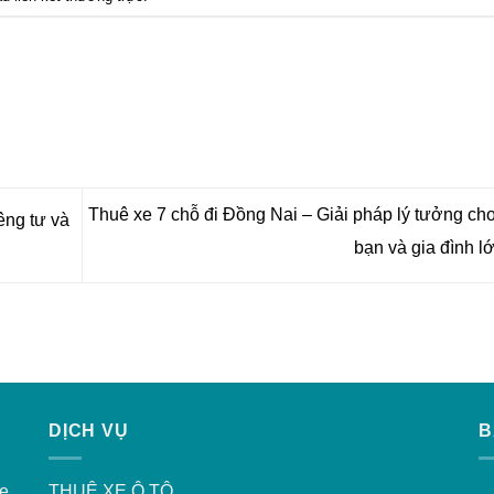
Thuê xe 7 chỗ đi Đồng Nai – Giải pháp lý tưởng c
êng tư và
bạn và gia đình l
DỊCH VỤ
B
xe
THUÊ XE Ô TÔ