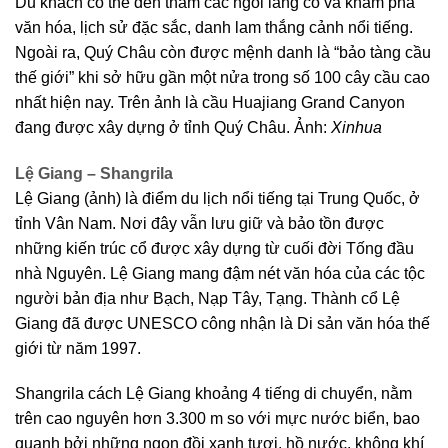
Du khách có thể đến thăm các ngôi làng cổ và khám phá
văn hóa, lịch sử đặc sắc, danh lam thắng cảnh nổi tiếng.
Ngoài ra, Quý Châu còn được mệnh danh là “bảo tàng cầu
thế giới” khi sở hữu gần một nửa trong số 100 cây cầu cao
nhất hiện nay. Trên ảnh là cầu Huajiang Grand Canyon
đang được xây dựng ở tỉnh Quý Châu. Ảnh:
Xinhua
Lệ Giang – Shangrila
Lệ Giang (ảnh) là điểm du lịch nổi tiếng tại Trung Quốc, ở
tỉnh Vân Nam. Nơi đây vẫn lưu giữ và bảo tồn được
những kiến trúc cổ được xây dựng từ cuối đời Tống đầu
nhà Nguyên. Lệ Giang mang đậm nét văn hóa của các tộc
người bản địa như Bạch, Nạp Tây, Tạng. Thành cổ Lệ
Giang đã được UNESCO công nhận là Di sản văn hóa thế
giới từ năm 1997.
Shangrila cách Lệ Giang khoảng 4 tiếng di chuyển, nằm
trên cao nguyên hơn 3.300 m so với mực nước biển, bao
quanh bởi những ngọn đồi xanh tươi, hồ nước, không khí