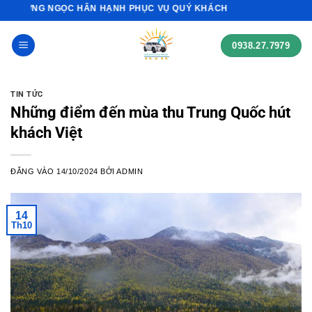
Bỏ
G NGỌC HÂN HẠNH PHỤC VỤ QUÝ KHÁCH
qua
nội
0938.27.7979
dung
TIN TỨC
Những điểm đến mùa thu Trung Quốc hút
khách Việt
ĐĂNG VÀO
14/10/2024
BỞI
ADMIN
14
Th10