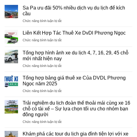
Sa Pa ưu đãi 50% nhiều dịch vụ du lịch để kích
cầu
ở
Chức năng bình luận bị tắt
Sa
Pa
Liên Kết Hợp Tác Thuê Xe DvDl Phương Ngọc
ưu
ở
Chức năng bình luận bị tắt
đãi
Liên
50%
Kết
nhiều
Tổng hợp hình ảnh xe du lịch 4, 7, 16, 29, 45 chỗ
Hợp
dịch
mới nhất hiện nay
Tác
vụ
ở
Chức năng bình luận bị tắt
Thuê
du
Tổng
Xe
lịch
hợp
DvDl
Tổng hợp bảng giá thuê xe Của DVDL Phương
để
hình
Phương
Ngọc năm 2025
kích
ảnh
Ngọc
cầu
ở
Chức năng bình luận bị tắt
xe
Tổng
du
hợp
lịch
Trải nghiệm du lịch đoàn thể thoải mái cùng xe 16
bảng
4,
chỗ có tài xế – Sự lựa chọn tối ưu cho nhóm bạn
giá
7,
đông người
thuê
16,
ở
Chức năng bình luận bị tắt
xe
29,
Trải
Của
45
nghiệm
DVDL
Khám phá các tour du lịch gia đình tiện lợi với xe
chỗ
du