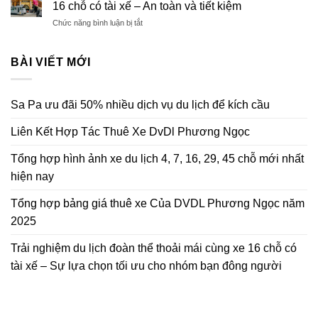
Phương
mới
16 chỗ có tài xế – An toàn và tiết kiệm
lịch
Ngọc
nhất
ở
Chức năng bình luận bị tắt
đoàn
năm
hiện
Khám
thể
2025
nay
phá
thoải
các
BÀI VIẾT MỚI
mái
tour
cùng
du
xe
lịch
16
Sa Pa ưu đãi 50% nhiều dịch vụ du lịch để kích cầu
gia
chỗ
đình
có
Liên Kết Hợp Tác Thuê Xe DvDl Phương Ngọc
tiện
tài
lợi
xế
với
–
Tổng hợp hình ảnh xe du lịch 4, 7, 16, 29, 45 chỗ mới nhất
xe
Sự
hiện nay
16
lựa
chỗ
chọn
Tổng hợp bảng giá thuê xe Của DVDL Phương Ngọc năm
có
tối
tài
ưu
2025
xế
cho
–
nhóm
Trải nghiệm du lịch đoàn thể thoải mái cùng xe 16 chỗ có
An
bạn
toàn
tài xế – Sự lựa chọn tối ưu cho nhóm bạn đông người
đông
và
người
tiết
kiệm