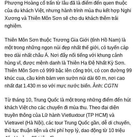
Phượng Hoàng cổ trấn từ lâu đã là điểm đến quen thuộc
của du khách Việt, nhưng hành trình mùa thu kết hợp Nghi
Xương và Thiên Môn Sơn sẽ cho du khách thêm trải
nghiệm.
Thiên Môn Sơn thuộc Trương Gia Giới (tỉnh Hồ Nam) là
một trong những ngọn núi đẹp nhất thế giới, có tuyến cáp
treo dài nhất châu Á. Nơi đây nổi tiếng với khung cảnh
hùng vĩ, được mệnh danh là Thiên Hạ Đệ Nhất Kỳ Sơn.
Thiên Môn Sơn có 999 bậc lên cổng trời, có con đường 99
khúc cua, cầu kính bám ven sườn núi dài 60 m, nơi cao
nhất đạt 1.430 m so với mực nước biển. Ảnh:
CGTN
Từ tháng 10, Trung Quốc là một trong những điểm đến hút
khách Việt cho các chuyến đi mùa thu. Theo đại diện
truyền thông của Lữ hành Vietluxtour (TP HCM) và
Vietravel (Hà Nội), các tour Trung Quốc gần, dễ di chuyển,
thủ tục thuận tiện và chi phí hợp lý, dao động từ 10 triệu