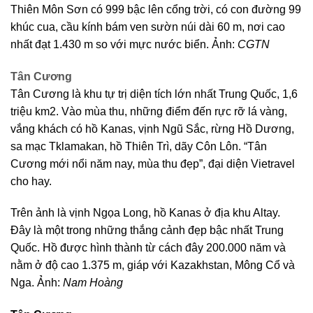
Thiên Môn Sơn có 999 bậc lên cổng trời, có con đường 99
khúc cua, cầu kính bám ven sườn núi dài 60 m, nơi cao
nhất đạt 1.430 m so với mực nước biển. Ảnh:
CGTN
Tân Cương
Tân Cương là khu tự trị diện tích lớn nhất Trung Quốc, 1,6
triệu km2. Vào mùa thu, những điểm đến rực rỡ lá vàng,
vắng khách có hồ Kanas, vịnh Ngũ Sắc, rừng Hồ Dương,
sa mạc Tklamakan, hồ Thiên Trì, dãy Côn Lôn. “Tân
Cương mới nổi năm nay, mùa thu đẹp”, đại diện Vietravel
cho hay.
Trên ảnh là vịnh Ngọa Long, hồ Kanas ở địa khu Altay.
Đây là một trong những thắng cảnh đẹp bậc nhất Trung
Quốc. Hồ được hình thành từ cách đây 200.000 năm và
nằm ở độ cao 1.375 m, giáp với Kazakhstan, Mông Cổ và
Nga. Ảnh:
Nam Hoàng