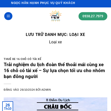
Bỏ
 HÂN HẠNH PHỤC VỤ QUÝ KHÁCH
qua
nội
0938.27.7979
dung
LƯU TRỮ DANH MỤC:
LOẠI XE
Loại xe
THUÊ XE 16 CHỖ CÓ TÀI XẾ
Trải nghiệm du lịch đoàn thể thoải mái cùng xe
16 chỗ có tài xế – Sự lựa chọn tối ưu cho nhóm
bạn đông người
ĐĂNG VÀO
26/10/2024
BỞI
ADMIN
26
Th10