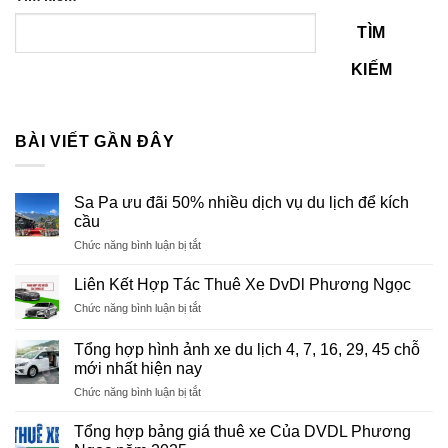
TÌM
KIẾM
BÀI VIẾT GẦN ĐÂY
Sa Pa ưu đãi 50% nhiều dịch vụ du lịch để kích
cầu
ở
Chức năng bình luận bị tắt
Sa
Pa
Liên Kết Hợp Tác Thuê Xe DvDl Phương Ngọc
ưu
ở
Chức năng bình luận bị tắt
đãi
Liên
50%
Kết
nhiều
Tổng hợp hình ảnh xe du lịch 4, 7, 16, 29, 45 chỗ
Hợp
dịch
mới nhất hiện nay
Tác
vụ
ở
Chức năng bình luận bị tắt
Thuê
du
Tổng
Xe
lịch
hợp
DvDl
Tổng hợp bảng giá thuê xe Của DVDL Phương
để
hình
Phương