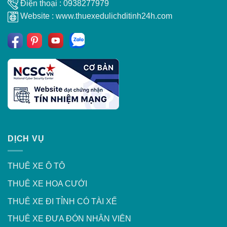
Điện thoại : 0938277979
Website : www.thuexedulichditinh24h.com
DỊCH VỤ
THUÊ XE Ô TÔ
THUÊ XE HOA CƯỚI
THUÊ XE ĐI TỈNH CÓ TÀI XẾ
THUÊ XE ĐƯA ĐÓN NHÂN VIÊN