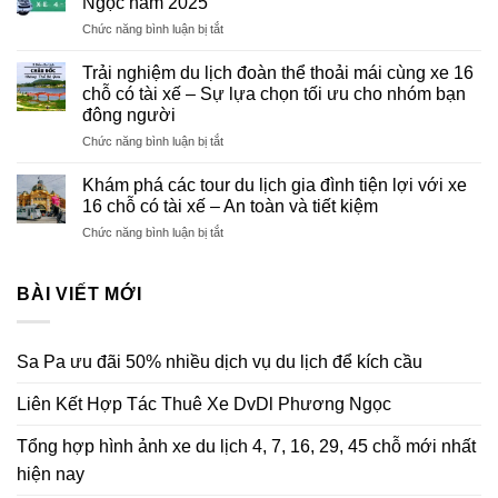
Ngọc năm 2025
kích
ảnh
Ngọc
cầu
ở
Chức năng bình luận bị tắt
xe
Tổng
du
hợp
lịch
Trải nghiệm du lịch đoàn thể thoải mái cùng xe 16
bảng
4,
chỗ có tài xế – Sự lựa chọn tối ưu cho nhóm bạn
giá
7,
đông người
thuê
16,
ở
Chức năng bình luận bị tắt
xe
29,
Trải
Của
45
nghiệm
DVDL
Khám phá các tour du lịch gia đình tiện lợi với xe
chỗ
du
Phương
mới
16 chỗ có tài xế – An toàn và tiết kiệm
lịch
Ngọc
nhất
ở
Chức năng bình luận bị tắt
đoàn
năm
hiện
Khám
thể
2025
nay
phá
thoải
các
BÀI VIẾT MỚI
mái
tour
cùng
du
xe
lịch
16
Sa Pa ưu đãi 50% nhiều dịch vụ du lịch để kích cầu
gia
chỗ
đình
có
Liên Kết Hợp Tác Thuê Xe DvDl Phương Ngọc
tiện
tài
lợi
xế
với
–
Tổng hợp hình ảnh xe du lịch 4, 7, 16, 29, 45 chỗ mới nhất
xe
Sự
hiện nay
16
lựa
chỗ