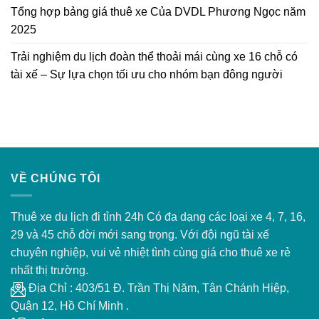
chọn
Tổng hợp bảng giá thuê xe Của DVDL Phương Ngọc năm
có
tối
tài
ưu
2025
xế
cho
–
nhóm
Trải nghiệm du lịch đoàn thể thoải mái cùng xe 16 chỗ có
An
bạn
toàn
tài xế – Sự lựa chọn tối ưu cho nhóm bạn đông người
đông
và
người
tiết
kiệm
VỀ CHÚNG TÔI
Thuê xe du lịch đi tỉnh 24h Có đa dạng các loại xe 4, 7, 16,
29 và 45 chỗ đời mới sang trọng. Với đội ngũ tài xế
chuyên nghiệp, vui vẻ nhiệt tình cùng giá cho thuê xe rẻ
nhất thị trường.
Địa Chỉ : 403/51 Đ. Trần Thị Năm, Tân Chánh Hiệp,
Quận 12, Hồ Chí Minh .