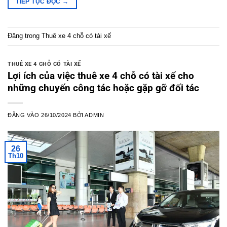
TIẾP TỤC ĐỌC
→
Đăng trong
Thuê xe 4 chỗ có tài xế
THUÊ XE 4 CHỖ CÓ TÀI XẾ
Lợi ích của việc thuê xe 4 chỗ có tài xế cho
những chuyến công tác hoặc gặp gỡ đối tác
ĐĂNG VÀO
26/10/2024
BỞI
ADMIN
26
Th10