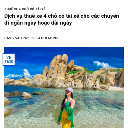
THUÊ XE 4 CHỖ CÓ TÀI XẾ
Dịch vụ thuê xe 4 chỗ có tài xế cho các chuyến
đi ngắn ngày hoặc dài ngày
ĐĂNG VÀO
26/10/2024
BỞI
ADMIN
26
Th10