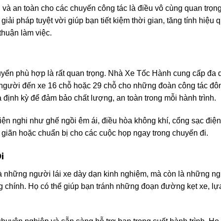
ện và an toàn cho các chuyến công tác là điều vô cùng quan trọn
iải pháp tuyệt vời giúp bạn tiết kiệm thời gian, tăng tính hiệu 
thuận làm việc.
huyển phù hợp là rất quan trọng. Nhà Xe Tốc Hành cung cấp đa
t người đến xe 16 chỗ hoặc 29 chỗ cho những đoàn công tác đô
a định kỳ để đảm bảo chất lượng, an toàn trong mỗi hành trình.
iện nghi như ghế ngồi êm ái, điều hòa không khí, cổng sạc điện
hư giãn hoặc chuẩn bị cho các cuộc họp ngay trong chuyến đi.
i
à những người lái xe dày dạn kinh nghiệm, mà còn là những n
 chính. Họ có thể giúp bạn tránh những đoạn đường kẹt xe, lự