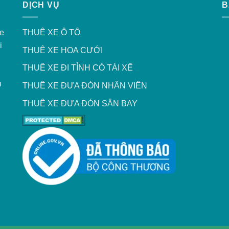
DỊCH VỤ
B
xe
THUÊ XE Ô TÔ
i
THUÊ XE HOA CƯỚI
THUÊ XE ĐI TỈNH CÓ TÀI XẾ
h
THUÊ XE ĐƯA ĐÓN NHÂN VIÊN
THUÊ XE ĐƯA ĐÓN SÂN BAY