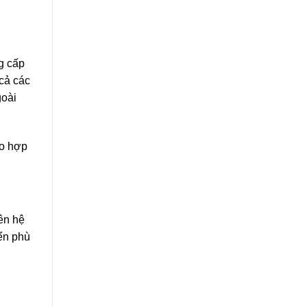
g cấp
 cả các
goài
eo hợp
iên hệ
yển phù