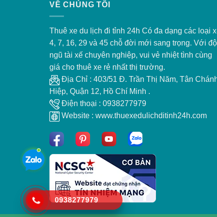
VỀ CHÚNG TÔI
Thuê xe du lịch đi tỉnh 24h Có đa dạng các loại 
4, 7, 16, 29 và 45 chỗ đời mới sang trọng. Với độ
ngũ tài xế chuyên nghiệp, vui vẻ nhiệt tình cùng
giá cho thuê xe rẻ nhất thị trường.
Địa Chỉ : 403/51 Đ. Trần Thị Năm, Tân Chán
Hiệp, Quận 12, Hồ Chí Minh .
Điện thoại : 0938277979
Website : www.thuexedulichditinh24h.com
0938277979