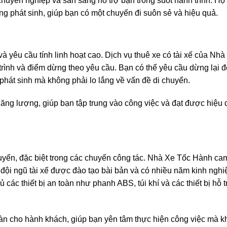
, chuyên nghiệp và sẵn sàng hỗ trợ bạn trong suốt hành trình. Họ
g phát sinh, giúp bạn có một chuyến đi suôn sẻ và hiệu quả.
ờ và yêu cầu tính linh hoạt cao. Dịch vụ thuê xe có tài xế của Nhà
rình và điểm dừng theo yêu cầu. Bạn có thể yêu cầu dừng lại đ
 phát sinh mà không phải lo lắng về vấn đề di chuyển.
 năng lượng, giúp bạn tập trung vào công việc và đạt được hiệu
uyển, đặc biệt trong các chuyến công tác. Nhà Xe Tốc Hành ca
đội ngũ tài xế được đào tạo bài bản và có nhiều năm kinh nghi
ủ các thiết bị an toàn như phanh ABS, túi khí và các thiết bị hỗ t
oàn cho hành khách, giúp bạn yên tâm thực hiện công việc mà 