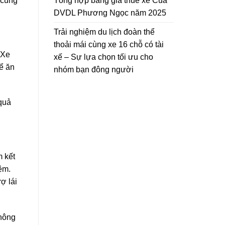
 cũng
Tổng hợp bảng giá thuê xe Của
toàn
DVDL Phương Ngọc năm 2025
và
tiết
kiệm
Trải nghiệm du lịch đoàn thể
thoải mái cùng xe 16 chỗ có tài
 Xe
xế – Sự lựa chọn tối ưu cho
ể ăn
nhóm bạn đông người
 quả
m kết
ệm.
rợ lái
không