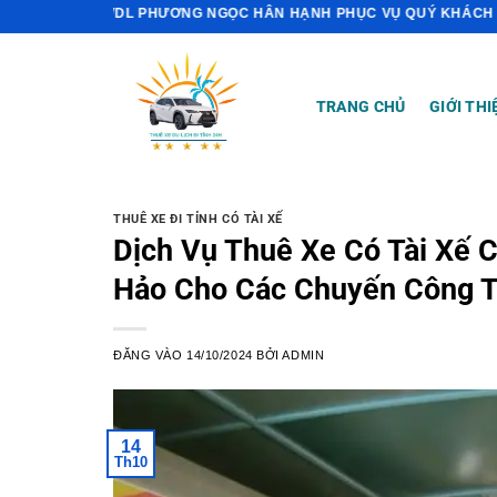
Bỏ
DVDL PHƯƠNG NGỌC HÂN HẠNH PHỤC VỤ QUÝ KHÁCH
qua
nội
dung
TRANG CHỦ
GIỚI THI
THUÊ XE ĐI TỈNH CÓ TÀI XẾ
Dịch Vụ Thuê Xe Có Tài Xế 
Hảo Cho Các Chuyến Công 
ĐĂNG VÀO
14/10/2024
BỞI
ADMIN
14
Th10