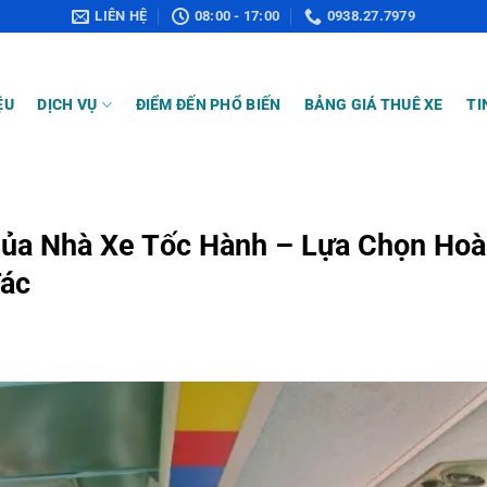
LIÊN HỆ
08:00 - 17:00
0938.27.7979
ỆU
DỊCH VỤ
ĐIỂM ĐẾN PHỔ BIẾN
BẢNG GIÁ THUÊ XE
TI
Của Nhà Xe Tốc Hành – Lựa Chọn Ho
Tác