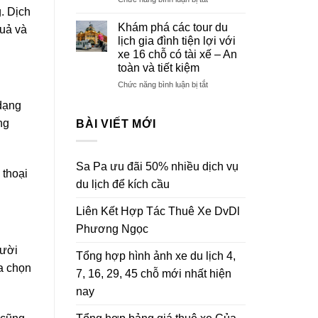
Phương
nhất
g. Dịch
Trải
Ngọc
hiện
nghiệm
Khám phá các tour du
quả và
năm
nay
du
lịch gia đình tiện lợi với
2025
lịch
xe 16 chỗ có tài xế – An
đoàn
toàn và tiết kiệm
thể
thoải
ở
Chức năng bình luận bị tắt
mái
Khám
 dạng
cùng
phá
xe
các
ng
BÀI VIẾT MỚI
16
tour
chỗ
du
có
lịch
Sa Pa ưu đãi 50% nhiều dịch vụ
tài
gia
 thoại
xế
đình
du lịch để kích cầu
–
tiện
Sự
lợi
Liên Kết Hợp Tác Thuê Xe DvDl
lựa
với
Phương Ngọc
chọn
xe
tối
16
gười
ưu
chỗ
Tổng hợp hình ảnh xe du lịch 4,
cho
có
a chọn
7, 16, 29, 45 chỗ mới nhất hiện
nhóm
tài
bạn
xế
nay
đông
–
người
An