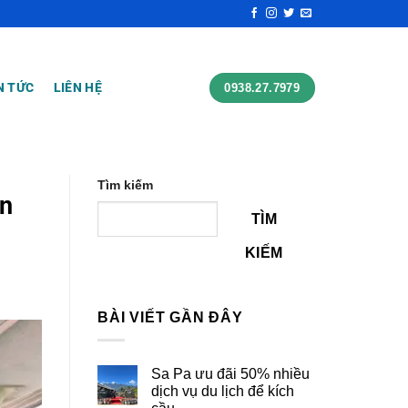
N TỨC
LIÊN HỆ
0938.27.7979
Tìm kiếm
àn
TÌM
KIẾM
BÀI VIẾT GẦN ĐÂY
Sa Pa ưu đãi 50% nhiều
dịch vụ du lịch để kích