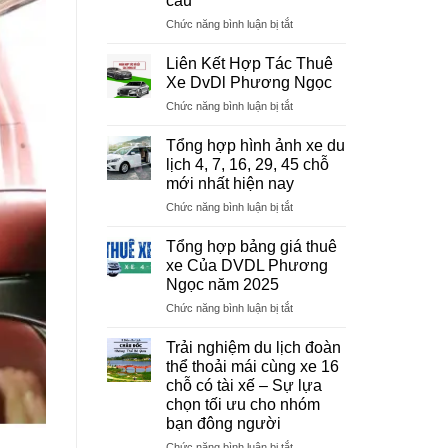
cầu
ở
Chức năng bình luận bị tắt
Sa
Pa
Liên Kết Hợp Tác Thuê
ưu
Xe DvDl Phương Ngọc
đãi
ở
Chức năng bình luận bị tắt
50%
Liên
nhiều
Kết
dịch
Tổng hợp hình ảnh xe du
Hợp
vụ
lịch 4, 7, 16, 29, 45 chỗ
Tác
du
mới nhất hiện nay
Thuê
lịch
ở
Chức năng bình luận bị tắt
Xe
để
Tổng
DvDl
kích
hợp
Phương
Tổng hợp bảng giá thuê
cầu
hình
Ngọc
xe Của DVDL Phương
ảnh
Ngọc năm 2025
xe
ở
Chức năng bình luận bị tắt
du
Tổng
lịch
hợp
4,
Trải nghiệm du lịch đoàn
bảng
7,
thể thoải mái cùng xe 16
giá
16,
chỗ có tài xế – Sự lựa
thuê
29,
chọn tối ưu cho nhóm
xe
45
bạn đông người
Của
chỗ
DVDL
mới
ở
Chức năng bình luận bị tắt