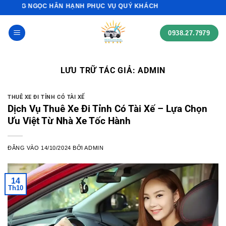
Bỏ
 HÂN HẠNH PHỤC VỤ QUÝ KHÁCH
qua
nội
0938.27.7979
dung
LƯU TRỮ TÁC GIẢ:
ADMIN
THUÊ XE ĐI TỈNH CÓ TÀI XẾ
Dịch Vụ Thuê Xe Đi Tỉnh Có Tài Xế – Lựa Chọn
Ưu Việt Từ Nhà Xe Tốc Hành
ĐĂNG VÀO
14/10/2024
BỞI
ADMIN
14
Th10