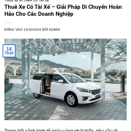
THUÊ XE ĐI TỈNH CÓ TÀI XẾ
Thuê Xe Có Tài Xế – Giải Pháp Di Chuyển Hoàn
Hảo Cho Các Doanh Nghiệp
ĐĂNG VÀO
14/10/2024
BỞI
ADMIN
14
Th10
Trong bối cảnh kinh tế ngày càng phát triển, nhu cầu di