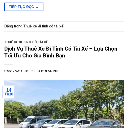
TIẾP TỤC ĐỌC
→
Đăng trong
Thuê xe đi tỉnh có tài xế
THUÊ XE ĐI TỈNH CÓ TÀI XẾ
Dịch Vụ Thuê Xe Đi Tỉnh Có Tài Xế – Lựa Chọn
Tối Ưu Cho Gia Đình Bạn
ĐĂNG VÀO
14/10/2024
BỞI
ADMIN
14
Th10