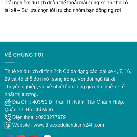
Trải nghiệm du lịch đoàn thể thoải mái cùng xe 16 chỗ có
An
bạn
toàn
tài xế – Sự lựa chọn tối ưu cho nhóm bạn đông người
đông
và
người
tiết
kiệm
VỀ CHÚNG TÔI
Thuê xe du lịch đi tỉnh 24h Có đa dạng các loại xe 4, 7, 16,
29 và 45 chỗ đời mới sang trọng. Với đội ngũ tài xế
chuyên nghiệp, vui vẻ nhiệt tình cùng giá cho thuê xe rẻ
nhất thị trường.
Địa Chỉ : 403/51 Đ. Trần Thị Năm, Tân Chánh Hiệp,
Quận 12, Hồ Chí Minh .
Điện thoại : 0938277979
Website : www.thuexedulichditinh24h.com