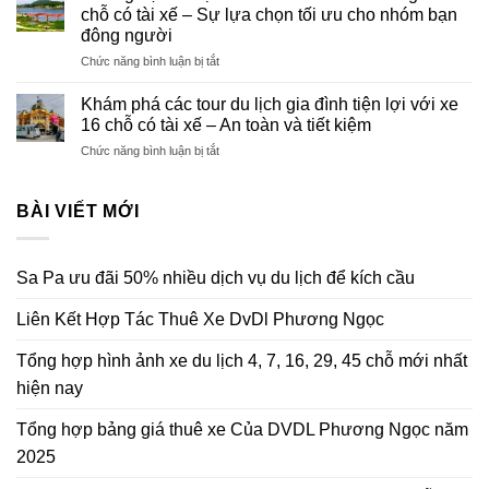
bảng
4,
chỗ có tài xế – Sự lựa chọn tối ưu cho nhóm bạn
giá
7,
đông người
thuê
16,
ở
Chức năng bình luận bị tắt
xe
29,
Trải
Của
45
nghiệm
DVDL
Khám phá các tour du lịch gia đình tiện lợi với xe
chỗ
du
Phương
mới
16 chỗ có tài xế – An toàn và tiết kiệm
lịch
Ngọc
nhất
ở
Chức năng bình luận bị tắt
đoàn
năm
hiện
Khám
thể
2025
nay
phá
thoải
các
BÀI VIẾT MỚI
mái
tour
cùng
du
xe
lịch
16
Sa Pa ưu đãi 50% nhiều dịch vụ du lịch để kích cầu
gia
chỗ
đình
có
Liên Kết Hợp Tác Thuê Xe DvDl Phương Ngọc
tiện
tài
lợi
xế
với
–
Tổng hợp hình ảnh xe du lịch 4, 7, 16, 29, 45 chỗ mới nhất
xe
Sự
hiện nay
16
lựa
chỗ
chọn
Tổng hợp bảng giá thuê xe Của DVDL Phương Ngọc năm
có
tối
tài
ưu
2025
xế
cho
–
nhóm