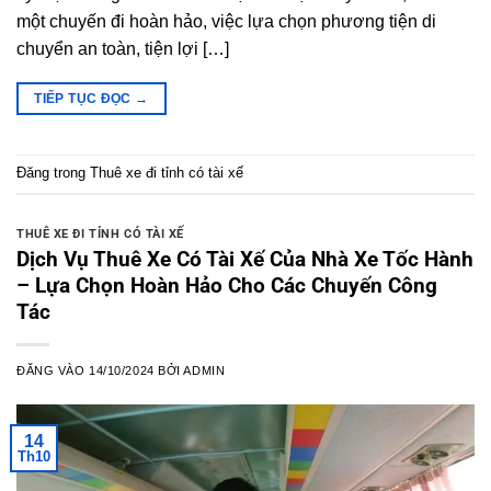
một chuyến đi hoàn hảo, việc lựa chọn phương tiện di
chuyển an toàn, tiện lợi […]
TIẾP TỤC ĐỌC
→
Đăng trong
Thuê xe đi tỉnh có tài xế
THUÊ XE ĐI TỈNH CÓ TÀI XẾ
Dịch Vụ Thuê Xe Có Tài Xế Của Nhà Xe Tốc Hành
– Lựa Chọn Hoàn Hảo Cho Các Chuyến Công
Tác
ĐĂNG VÀO
14/10/2024
BỞI
ADMIN
14
Th10