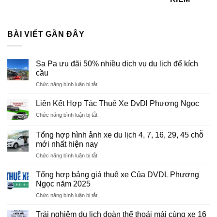
BÀI VIẾT GẦN ĐÂY
Sa Pa ưu đãi 50% nhiều dịch vụ du lịch để kích
cầu
ở
Chức năng bình luận bị tắt
Sa
Pa
Liên Kết Hợp Tác Thuê Xe DvDl Phương Ngọc
ưu
ở
Chức năng bình luận bị tắt
đãi
Liên
50%
Kết
nhiều
Tổng hợp hình ảnh xe du lịch 4, 7, 16, 29, 45 chỗ
Hợp
dịch
mới nhất hiện nay
Tác
vụ
ở
Chức năng bình luận bị tắt
Thuê
du
Tổng
Xe
lịch
hợp
DvDl
Tổng hợp bảng giá thuê xe Của DVDL Phương
để
hình
Phương
Ngọc năm 2025
kích
ảnh
Ngọc
cầu
ở
Chức năng bình luận bị tắt
xe
Tổng
du
hợp
lịch
Trải nghiệm du lịch đoàn thể thoải mái cùng xe 16